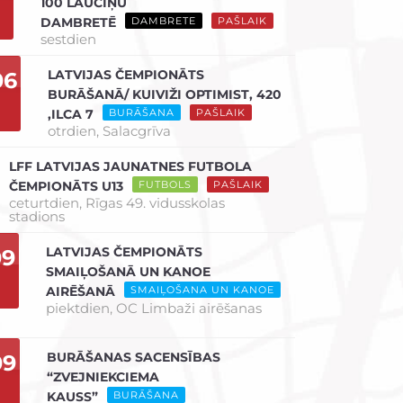
100 LAUCIŅU
DAMBRETĒ
DAMBRETE
PAŠLAIK
sestdien
LATVIJAS ČEMPIONĀTS
06
BURĀŠANĀ/ KUIVIŽI OPTIMIST, 420
,ILCA 7
BURĀŠANA
PAŠLAIK
otrdien,
Salacgrīva
LFF LATVIJAS JAUNATNES FUTBOLA
ČEMPIONĀTS U13
FUTBOLS
PAŠLAIK
ceturtdien,
Rīgas 49. vidusskolas
stadions
LATVIJAS ČEMPIONĀTS
09
SMAIĻOŠANĀ UN KANOE
AIRĒŠANĀ
SMAIĻOŠANA UN KANOE
piektdien,
OC Limbaži airēšanas
BURĀŠANAS SACENSĪBAS
09
“ZVEJNIEKCIEMA
KAUSS”
BURĀŠANA