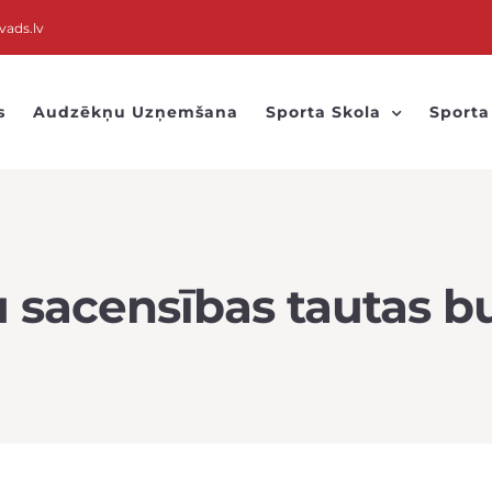
vads.lv
s
Audzēkņu Uzņemšana
Sporta Skola
Sporta
u sacensības tautas 