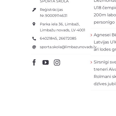
Dezmonds 
SPORTA SKOLA
U18 čempi
Reģistrācijas
200m labo
Nr.90009114631
personīgo
Parka iela 36, Limbaži,
Limbažu novads, LV-4001
Agnesei Bē
64021845, 26672085
Latvijas U1
sporta.skola@limbazunovads.lv
arī lodes 
Sirsnīgi s
treneri Aiv
Rolmani sk
dzīves jubil