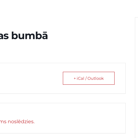
tas bumbā
+ iCal / Outlook
s noslēdzies.