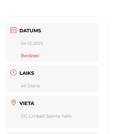
DATUMS
04-12-2025
Beidzies!
LAIKS
All Diena
VIETA
OC Limbaži Sporta halle