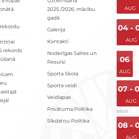
Eiropas
Uzņemšana
AUG
onātā
2025./2026. mācību
gadā
04 - 
 rekordu
Galerija
AUG
Kontakti
rziņai
6 rekords
Noderīgas Saites un
06
grūšanā
Resursi
AUG
Sporta Skola
veicam
aru
Sporta veidi
07 - 
aistajā
Veidlapas
ejā!
AUG
Privātuma Politika
bāze
Sīkdatņu Politika
08 - 
AUG