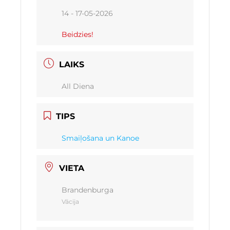
14 - 17-05-2026
Beidzies!
LAIKS
All Diena
TIPS
Smaiļošana un Kanoe
VIETA
Brandenburga
Vācija