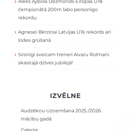
Aleks Ajibola Dezmonds Eiropas U18
čempionātā 200m labo personīgo
rekordu
Agnesei Bērziņai Latvijas U16 rekords arī
lodes grūšanā
Sirsnīgi sveicam treneri Aivaru Rolmani
skaistajā dzīves jubilejā!
IZVĒLNE
Audzēkņu Uzņemšana 2025./2026.
mācību gadā
Galerija