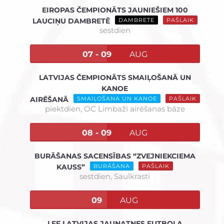
EIROPAS ČEMPIONĀTS JAUNIEŠIEM 100
LAUCIŅU DAMBRETĒ
DAMBRETE
PAŠLAIK
sestdien
07 - 09
AUG
LATVIJAS ČEMPIONĀTS SMAIĻOŠANĀ UN
KANOE
AIRĒŠANĀ
SMAIĻOŠANA UN KANOE
PAŠLAIK
piektdien,
OC Limbaži airēšanas bāze
08 - 09
AUG
BURĀŠANAS SACENSĪBAS “ZVEJNIEKCIEMA
KAUSS”
BURĀŠANA
PAŠLAIK
sestdien,
Saulkrasti
09
AUG
LFF LATVIJAS JAUNATNES FUTBOLA