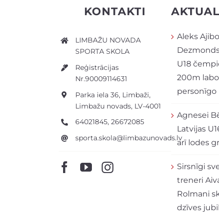
KONTAKTI
AKTUAL
Aleks Ajibo
LIMBAŽU NOVADA
Dezmonds 
SPORTA SKOLA
U18 čempi
Reģistrācijas
200m labo
Nr.90009114631
personīgo
Parka iela 36, Limbaži,
Limbažu novads, LV-4001
Agnesei Bē
64021845, 26672085
Latvijas U1
sporta.skola@limbazunovads.lv
arī lodes 
Sirsnīgi s
treneri Aiv
Rolmani sk
dzīves jubil