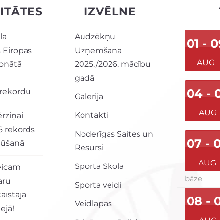
ITĀTES
IZVĒLNE
la
Audzēkņu
01 - 0
Eiropas
Uzņemšana
AUG
onātā
2025./2026. mācību
gadā
04 - 
 rekordu
Galerija
AUG
Kontakti
rziņai
6 rekords
Noderīgas Saites un
07 - 
grūšanā
Resursi
AUG
Sporta Skola
veicam
bāze
aru
Sporta veidi
aistajā
08 - 
Veidlapas
ejā!