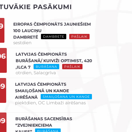
TUVĀKIE PASĀKUMI
EIROPAS ČEMPIONĀTS JAUNIEŠIEM
9
100 LAUCIŅU
DAMBRETĒ
DAMBRETE
PAŠLAIK
sestdien
LATVIJAS ČEMPIONĀTS
06
BURĀŠANĀ/ KUIVIŽI OPTIMIST, 420
,ILCA 7
BURĀŠANA
PAŠLAIK
otrdien,
Salacgrīva
LATVIJAS ČEMPIONĀTS
09
SMAIĻOŠANĀ UN KANOE
AIRĒŠANĀ
SMAIĻOŠANA UN KANOE
piektdien,
OC Limbaži airēšanas
BURĀŠANAS SACENSĪBAS
09
“ZVEJNIEKCIEMA
KAUSS”
BURĀŠANA