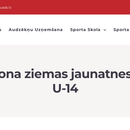
vads.lv
s
Audzēkņu Uzņemšana
Sporta Skola
Sporta
na ziemas jaunatnes f
U-14