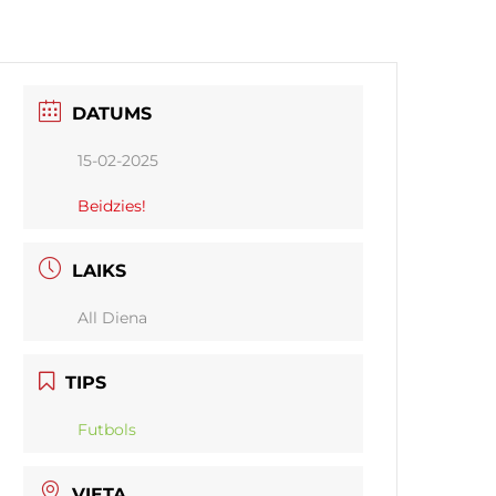
DATUMS
15-02-2025
Beidzies!
LAIKS
All Diena
TIPS
Futbols
VIETA