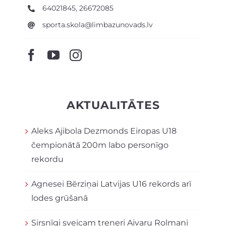
64021845, 26672085
sporta.skola@limbazunovads.lv
AKTUALITĀTES
Aleks Ajibola Dezmonds Eiropas U18
čempionātā 200m labo personīgo
rekordu
Agnesei Bērziņai Latvijas U16 rekords arī
lodes grūšanā
Sirsnīgi sveicam treneri Aivaru Rolmani