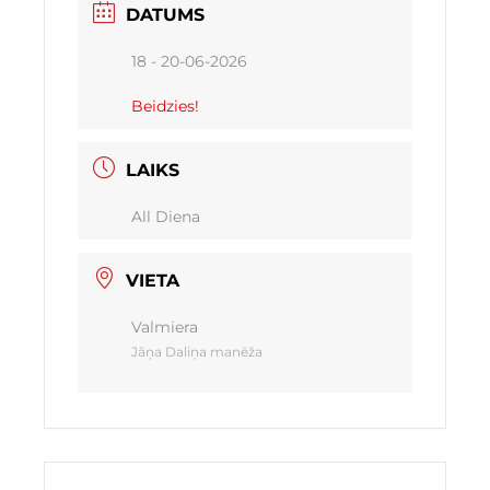
DATUMS
18 - 20-06-2026
Beidzies!
LAIKS
All Diena
VIETA
Valmiera
Jāņa Daliņa manēža