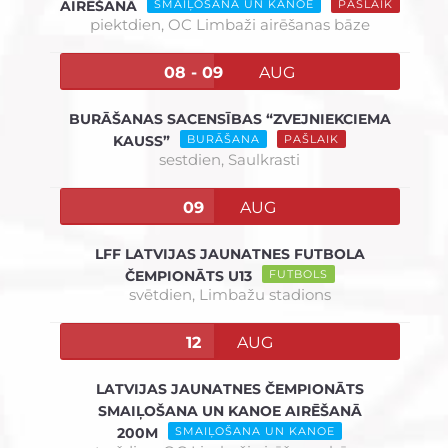
AIRĒŠANĀ
SMAIĻOŠANA UN KANOE
PAŠLAIK
piektdien,
OC Limbaži airēšanas bāze
08 - 09
AUG
BURĀŠANAS SACENSĪBAS “ZVEJNIEKCIEMA
KAUSS”
BURĀŠANA
PAŠLAIK
sestdien,
Saulkrasti
09
AUG
LFF LATVIJAS JAUNATNES FUTBOLA
ČEMPIONĀTS U13
FUTBOLS
svētdien,
Limbažu stadions
12
AUG
LATVIJAS JAUNATNES ČEMPIONĀTS
SMAIĻOŠANA UN KANOE AIRĒŠANĀ
200M
SMAIĻOŠANA UN KANOE