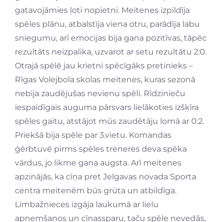
gatavojāmies ļoti nopietni. Meitenes izpildīja
spēles plānu, atbalstīja viena otru, parādīja labu
sniegumu, arī emocijas bija gana pozitīvas, tāpēc
rezultāts neizpalika, uzvarot ar setu rezultātu 2:0.
Otrajā spēlē jau krietni spēcīgāks pretinieks –
Rīgas Volejbola skolas meitenes, kuras sezonā
nebija zaudējušas nevienu spēli. Rīdzinieču
iespaidīgais auguma pārsvars lielākoties izšķīra
spēles gaitu, atstājot mūs zaudētāju lomā ar 0:2.
Priekšā bija spēle par 3.vietu. Komandas
ģērbtuvē pirms spēles treneres deva spēka
vārdus, jo likme gana augsta. Arī meitenes
apzinājās, ka cīņa pret Jelgavas novada Sporta
centra meitenēm būs grūta un atbildīga.
Limbažnieces izgāja laukumā ar lielu
apņemšanos un cīņassparu, taču spēle nevedās,