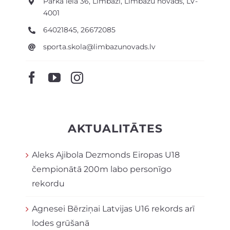
Parka iela 36, Limbaži, Limbažu novads, LV-
4001
64021845, 26672085
sporta.skola@limbazunovads.lv
AKTUALITĀTES
Aleks Ajibola Dezmonds Eiropas U18
čempionātā 200m labo personīgo
rekordu
Agnesei Bērziņai Latvijas U16 rekords arī
lodes grūšanā