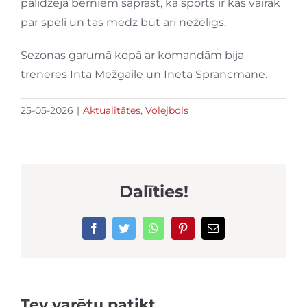
palīdzēja bērniem saprast, ka sports ir kas vairāk
par spēli un tas mēdz būt arī nežēlīgs.
Sezonas garumā kopā ar komandām bija
treneres Inta Mežgaile un Ineta Sprancmane.
25-05-2026
|
Aktualitātes
,
Volejbols
Dalīties!
Facebook
Twitter
WhatsApp
Pinterest
Email
Tev varētu patikt