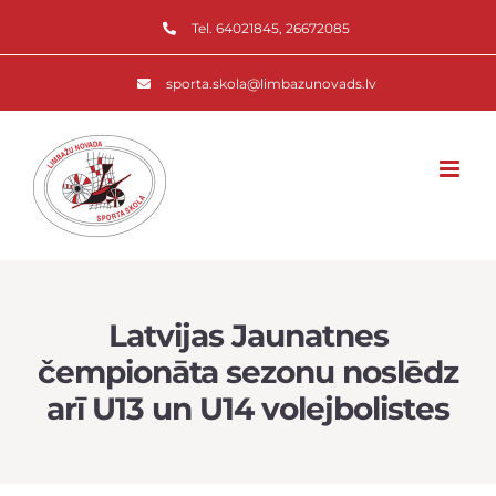
Skip
Tel. 64021845, 26672085
to
content
sporta.skola@limbazunovads.lv
Latvijas Jaunatnes
čempionāta sezonu noslēdz
arī U13 un U14 volejbolistes