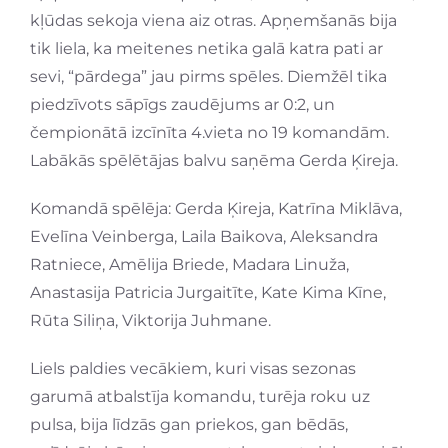
kļūdas sekoja viena aiz otras. Apņemšanās bija
tik liela, ka meitenes netika galā katra pati ar
sevi, “pārdega” jau pirms spēles. Diemžēl tika
piedzīvots sāpīgs zaudējums ar 0:2, un
čempionātā izcīnīta 4.vieta no 19 komandām.
Labākās spēlētājas balvu saņēma Gerda Ķireja.
Komandā spēlēja: Gerda Ķireja, Katrīna Miklāva,
Evelīna Veinberga, Laila Baikova, Aleksandra
Ratniece, Amēlija Briede, Madara Linuža,
Anastasija Patricia Jurgaitīte, Kate Kima Kīne,
Rūta Siliņa, Viktorija Juhmane.
Liels paldies vecākiem, kuri visas sezonas
garumā atbalstīja komandu, turēja roku uz
pulsa, bija līdzās gan priekos, gan bēdās,