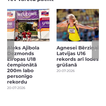
Aleks Ajibola
Agnesei Bērziņai
Dezmonds
Latvijas U16
Eiropas U18
rekords arī lodes
čempionātā
grūšanā
200m labo
20-07-2026
personīgo
rekordu
20-07-2026