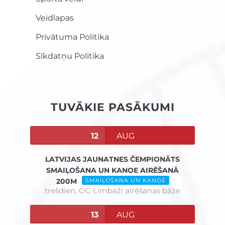
Veidlapas
Privātuma Politika
Sīkdatņu Politika
TUVĀKIE PASĀKUMI
12
AUG
LATVIJAS JAUNATNES ČEMPIONĀTS
SMAIĻOŠANA UN KANOE AIRĒŠANĀ
200M
SMAIĻOŠANA UN KANOE
trešdien,
OC Limbaži airēšanas bāze
13
AUG