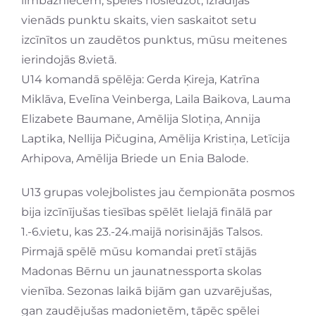
limbažniecēm, spēles noslēdzot, izrādījās
vienāds punktu skaits, vien saskaitot setu
izcīnītos un zaudētos punktus, mūsu meitenes
ierindojās 8.vietā.
U14 komandā spēlēja: Gerda Ķireja, Katrīna
Miklāva, Evelīna Veinberga, Laila Baikova, Lauma
Elizabete Baumane, Amēlija Slotiņa, Annija
Laptika, Nellija Pičugina, Amēlija Kristiņa, Letīcija
Arhipova, Amēlija Briede un Enia Balode.
U13 grupas volejbolistes jau čempionāta posmos
bija izcīnījušas tiesības spēlēt lielajā finālā par
1.-6.vietu, kas 23.-24.maijā norisinājās Talsos.
Pirmajā spēlē mūsu komandai pretī stājās
Madonas Bērnu un jaunatnessporta skolas
vienība. Sezonas laikā bijām gan uzvarējušas,
gan zaudējušas madonietēm, tāpēc spēlei