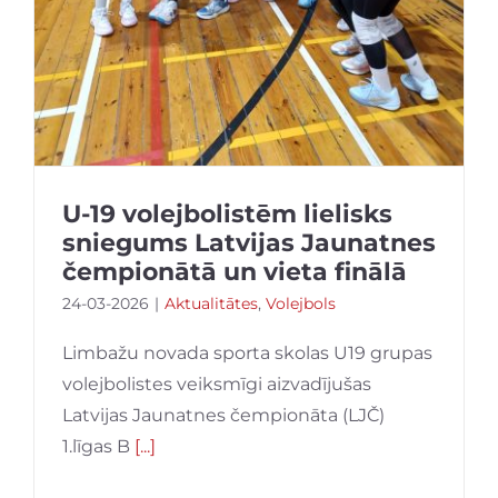
U-19 volejbolistēm lielisks
sniegums Latvijas Jaunatnes
čempionātā un vieta finālā
24-03-2026
|
Aktualitātes
,
Volejbols
Limbažu novada sporta skolas U19 grupas
volejbolistes veiksmīgi aizvadījušas
Latvijas Jaunatnes čempionāta (LJČ)
1.līgas B
[...]