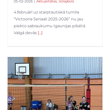
05-02-2026
|
Aktualitātes
,
Volejbols
4.februārī uz starptautiskā turnīra
“Victooria Seriaali 2025-2026” nu jau
piekto sabraukumu Igaunijas pilsētā
Valgā devās
[...]