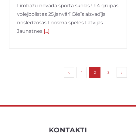
Limbažu novada sporta skolas U14 grupas
volejbolistes 25.janvārī Cēsīs aizvadīja
noslēdzošās 1.posma spēles Latvijas
Jaunatnes
[...]
1
2
3
KONTAKTI