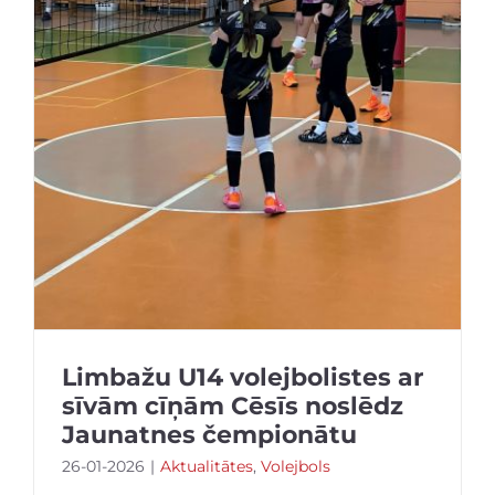
Limbažu U14 volejbolistes ar
sīvām cīņām Cēsīs noslēdz
Jaunatnes čempionātu
26-01-2026
|
Aktualitātes
,
Volejbols