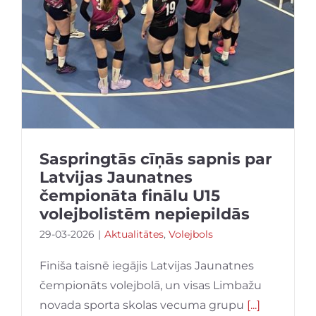
Saspringtās cīņās sapnis par
Latvijas Jaunatnes
čempionāta finālu U15
volejbolistēm nepiepildās
29-03-2026
|
Aktualitātes
,
Volejbols
Finiša taisnē iegājis Latvijas Jaunatnes
čempionāts volejbolā, un visas Limbažu
novada sporta skolas vecuma grupu
[...]