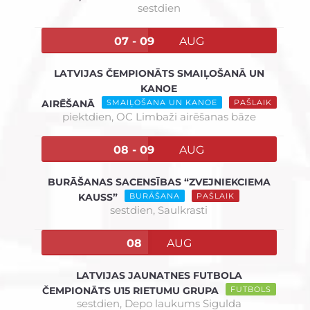
sestdien
07 - 09
AUG
LATVIJAS ČEMPIONĀTS SMAIĻOŠANĀ UN
KANOE
AIRĒŠANĀ
SMAIĻOŠANA UN KANOE
PAŠLAIK
piektdien,
OC Limbaži airēšanas bāze
08 - 09
AUG
BURĀŠANAS SACENSĪBAS “ZVEJNIEKCIEMA
KAUSS”
BURĀŠANA
PAŠLAIK
sestdien,
Saulkrasti
08
AUG
LATVIJAS JAUNATNES FUTBOLA
ČEMPIONĀTS U15 RIETUMU GRUPA
FUTBOLS
sestdien,
Depo laukums Sigulda