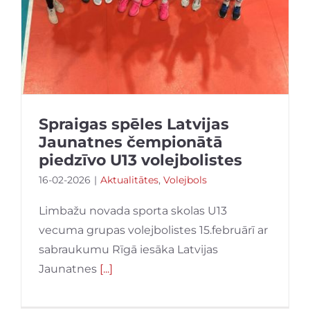
Spraigas spēles Latvijas
Jaunatnes čempionātā
piedzīvo U13 volejbolistes
16-02-2026
|
Aktualitātes
,
Volejbols
Limbažu novada sporta skolas U13
vecuma grupas volejbolistes 15.februārī ar
sabraukumu Rīgā iesāka Latvijas
Jaunatnes
[...]