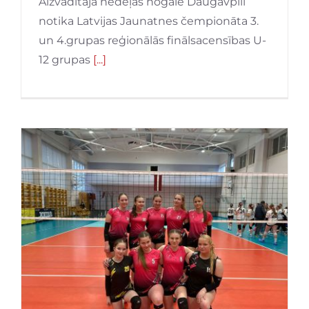
Aizvadītajā nedēļas nogalē Daugavpilī
notika Latvijas Jaunatnes čempionāta 3.
un 4.grupas reģionālās finālsacensības U-
12 grupas
[...]