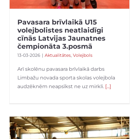
Pavasara brīvlaikā U15
volejbolistes neatlaidīgi
cīnās Latvijas Jaunatnes
čempionāta 3.posmā
13-03-2026
|
Aktualitātes
,
Volejbols
Arī skolēnu pavasara brīvlaikā darbs
Limbažu novada sporta skolas volejbola
audzēknēm neapsīkst ne uz mirkli.
[...]