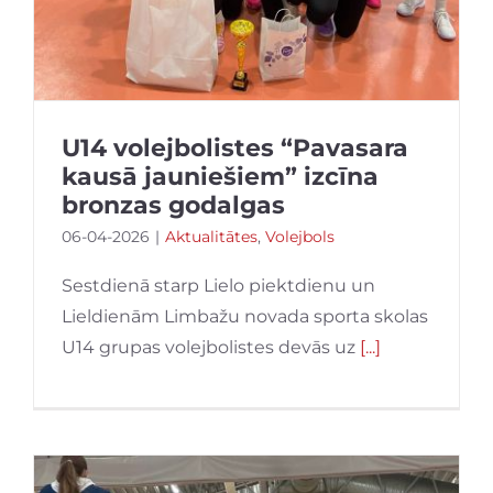
U14 volejbolistes “Pavasara
kausā jauniešiem” izcīna
bronzas godalgas
06-04-2026
|
Aktualitātes
,
Volejbols
Sestdienā starp Lielo piektdienu un
Lieldienām Limbažu novada sporta skolas
U14 grupas volejbolistes devās uz
[...]