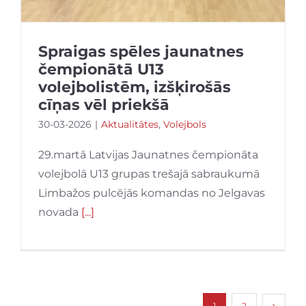
Spraigas spēles jaunatnes
čempionātā U13
volejbolistēm, izšķirošās
cīņas vēl priekšā
30-03-2026
|
Aktualitātes
,
Volejbols
29.martā Latvijas Jaunatnes čempionāta
volejbolā U13 grupas trešajā sabraukumā
Limbažos pulcējās komandas no Jelgavas
novada
[...]
1
2