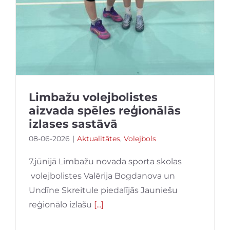
Limbažu volejbolistes
aizvada spēles reģionālās
izlases sastāvā
08-06-2026
|
Aktualitātes
,
Volejbols
7.jūnijā Limbažu novada sporta skolas
volejbolistes Valērija Bogdanova un
Undīne Skreitule piedalījās Jauniešu
reģionālo izlašu
[...]