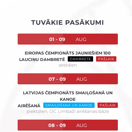
TUVĀKIE PASĀKUMI
01 - 09
AUG
EIROPAS ČEMPIONĀTS JAUNIEŠIEM 100
LAUCIŅU DAMBRETĒ
DAMBRETE
PAŠLAIK
sestdien
07 - 09
AUG
LATVIJAS ČEMPIONĀTS SMAIĻOŠANĀ UN
KANOE
AIRĒŠANĀ
SMAIĻOŠANA UN KANOE
PAŠLAIK
piektdien,
OC Limbaži airēšanas bāze
08 - 09
AUG