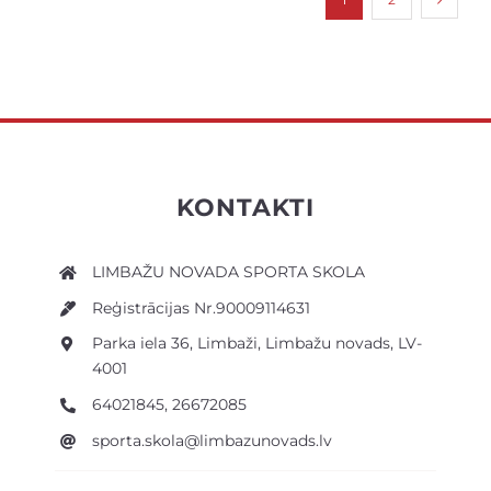
KONTAKTI
LIMBAŽU NOVADA SPORTA SKOLA
Reģistrācijas Nr.90009114631
Parka iela 36, Limbaži, Limbažu novads, LV-
4001
64021845, 26672085
sporta.skola@limbazunovads.lv