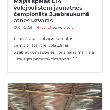
Mājas spēles U14
volejbolistēm jaunatnes
čempionāta 3.sabraukumā
atnes uzvaras
13-04-2026
|
Aktualitātes
,
Volejbols
11. un 12.aprīlī Latvijas Jaunatnes
čempionāta volejbolā 2.līgas
3.sabraukuma spēles norisinājās mājīgajā
Umurgas pamatskolas sporta
[...]