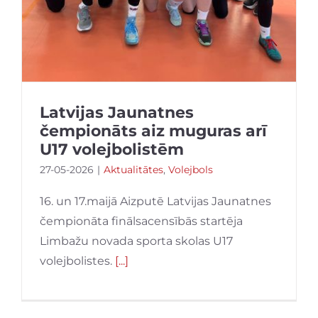
Latvijas Jaunatnes
čempionāts aiz muguras arī
U17 volejbolistēm
27-05-2026
|
Aktualitātes
,
Volejbols
16. un 17.maijā Aizputē Latvijas Jaunatnes
čempionāta finālsacensībās startēja
Limbažu novada sporta skolas U17
volejbolistes.
[...]