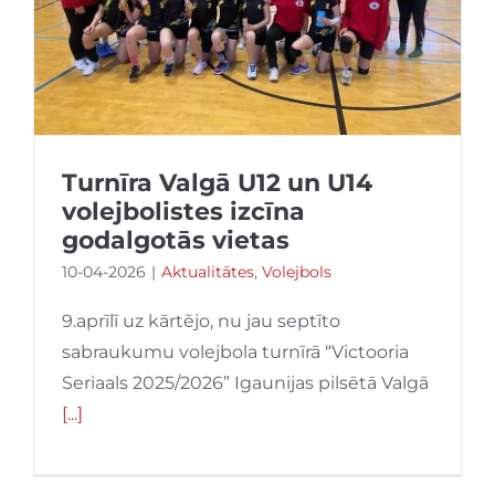
Turnīra Valgā U12 un U14
volejbolistes izcīna
godalgotās vietas
10-04-2026
|
Aktualitātes
,
Volejbols
9.aprīlī uz kārtējo, nu jau septīto
sabraukumu volejbola turnīrā “Victooria
Seriaals 2025/2026” Igaunijas pilsētā Valgā
[...]