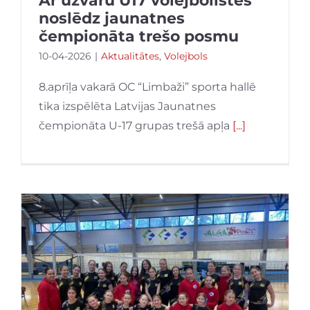
Ar uzvaru U17 volejbolistes
noslēdz jaunatnes
čempionāta trešo posmu
10-04-2026
|
Aktualitātes
,
Volejbols
8.aprīļa vakarā OC “Limbaži” sporta hallē
tika izspēlēta Latvijas Jaunatnes
čempionāta U-17 grupas trešā apļa
[...]