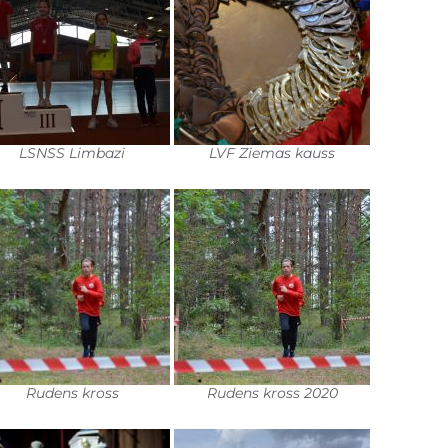
LSNSS Limbazi
LVF Ziemas kauss
Rudens kross
Rudens kross 2020