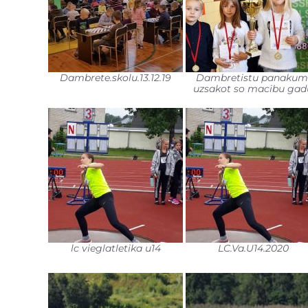
Dambrete.skolu.13.12.19
Dambretistu panakum
uzsakot so macibu gad
lc vieglatletika u14
LC.Va.U14.2020