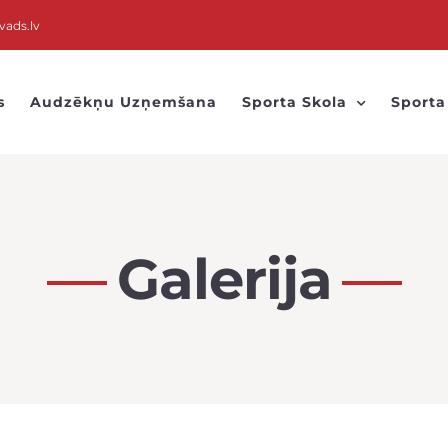
vads.lv
s
Audzēkņu Uzņemšana
Sporta Skola
Sporta
Galerija