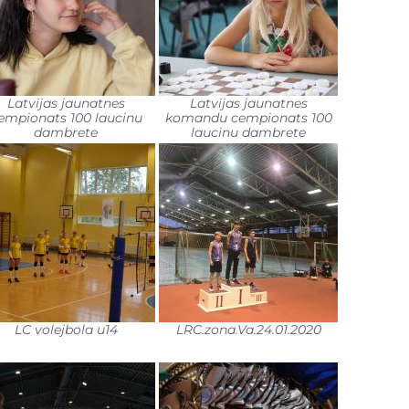
Latvijas jaunatnes
Latvijas jaunatnes
empionats 100 laucinu
komandu cempionats 100
dambrete
laucinu dambrete
LC volejbola u14
LRC.zona.Va.24.01.2020