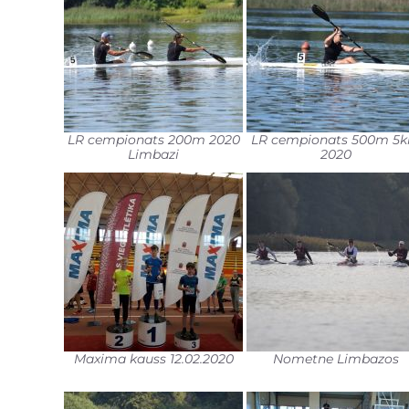
LR cempionats 200m 2020
LR cempionats 500m 5
Limbazi
2020
Maxima kauss 12.02.2020
Nometne Limbazos