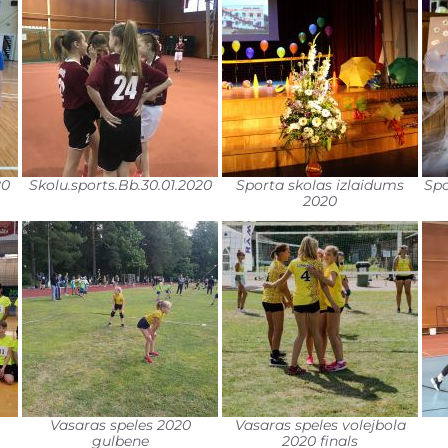
20
Skolu.sports.Bb.30.01.2020
Sporta skolas izlaidums
Spo
2020
Vasaras speles 2020
Vasaras speles volejbola
gulbene
2020 finals