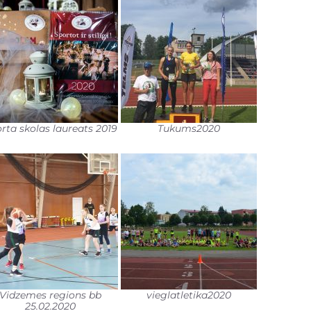
rta skolas laureats 2019
Tukums2020
Vidzemes regions bb
vieglatletika2020
25.02.2020