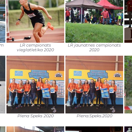
km
LR cempionats
LR jaunatnes cempionats
vieglatletika 2020
2020
Piena Speks 2020
Piena.Speks.2020