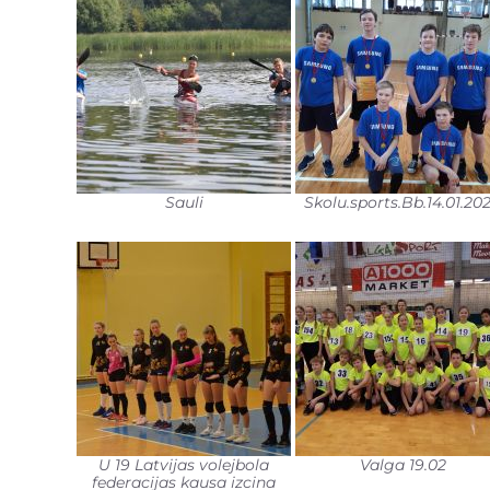
Sauli
Skolu.sports.Bb.14.01.20
U 19 Latvijas volejbola
Valga 19.02
federacijas kausa izcina