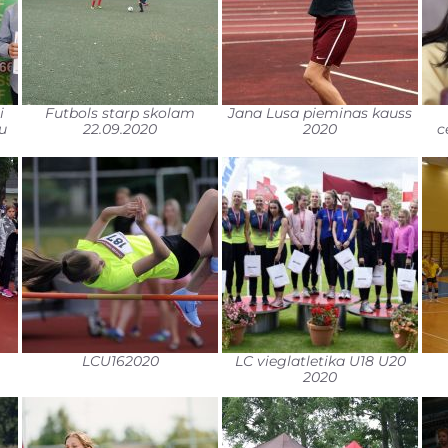
i
Futbols starp skolam
Jana Lusa pieminas kauss
u
22.09.2020
2020
c
LCU162020
LC vieglatletika U18 U20
2020