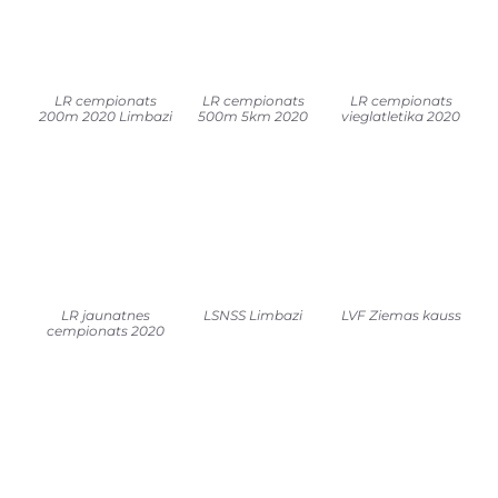
LR cempionats
LR cempionats
LR cempionats
200m 2020 Limbazi
500m 5km 2020
vieglatletika 2020
LR jaunatnes
LSNSS Limbazi
LVF Ziemas kauss
cempionats 2020