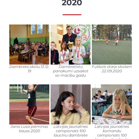
2020
Dambrete.skolu.13.12.
Dambretistu
Futbols starp skolam
19
panakumi uzsakot
22.09.2020
so macibu gadu
Jana Lusa pieminas
Latvijas jaunatnes
Latvijas jaunatnes
kauss 2020
cempionats 100
komandu
laucinu dambrete
cempionats 100