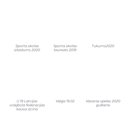
Sporta skolas
Sporta skolas
Tukums2020
izlaidums 2020
laureats 2019
U 19 Latvijas
Valga 19.02
Vasaras speles 2020
volejbola federacijas
gulbene
kausa izcina