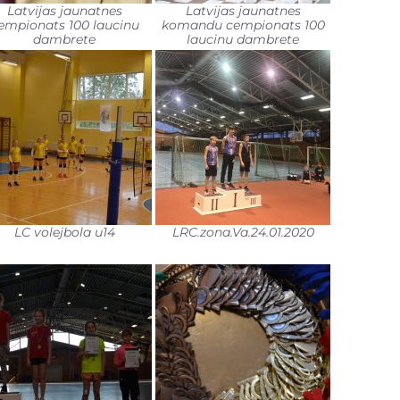
Latvijas jaunatnes
Latvijas jaunatnes
empionats 100 laucinu
komandu cempionats 100
dambrete
laucinu dambrete
LC volejbola u14
LRC.zona.Va.24.01.2020