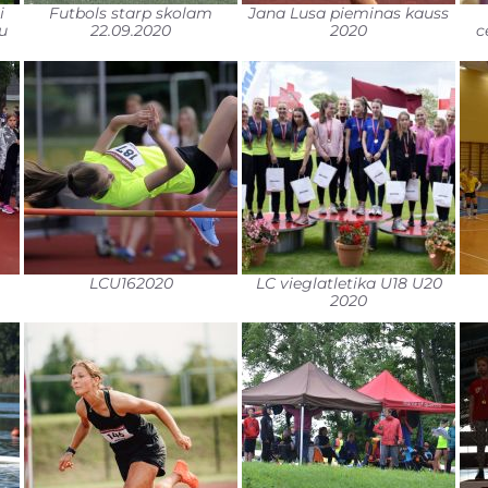
i
Futbols starp skolam
Jana Lusa pieminas kauss
u
22.09.2020
2020
c
LCU162020
LC vieglatletika U18 U20
2020