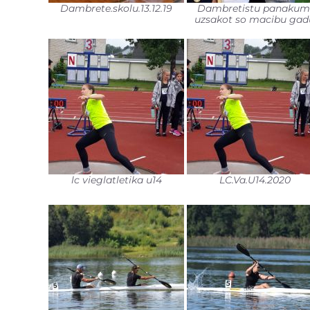
Dambrete.skolu.13.12.19
Dambretistu panakum
uzsakot so macibu gad
lc vieglatletika u14
LC.Va.U14.2020