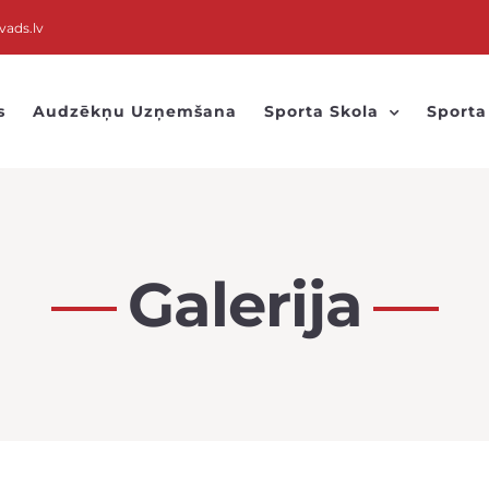
vads.lv
s
Audzēkņu Uzņemšana
Sporta Skola
Sporta
Galerija