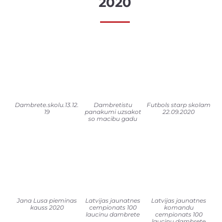
2020
Dambrete.skolu.13.12.
Dambretistu
Futbols starp skolam
19
panakumi uzsakot
22.09.2020
so macibu gadu
Jana Lusa pieminas
Latvijas jaunatnes
Latvijas jaunatnes
kauss 2020
cempionats 100
komandu
laucinu dambrete
cempionats 100
laucinu dambrete