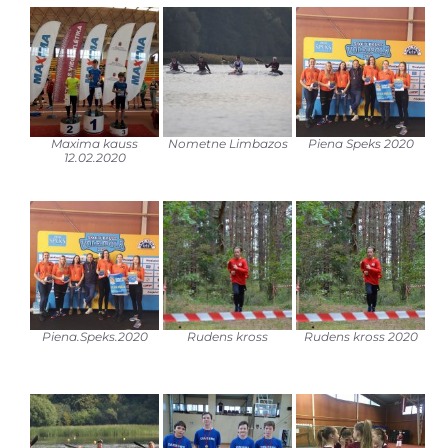
Maxima kauss
Nometne Limbazos
Piena Speks 2020
12.02.2020
Piena.Speks.2020
Rudens kross
Rudens kross 2020