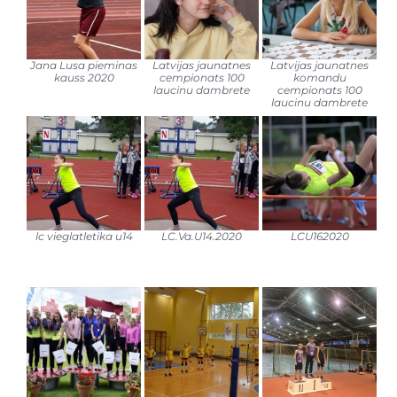
Jana Lusa pieminas
Latvijas jaunatnes
Latvijas jaunatnes
kauss 2020
cempionats 100
komandu
laucinu dambrete
cempionats 100
laucinu dambrete
lc vieglatletika u14
LC.Va.U14.2020
LCU162020