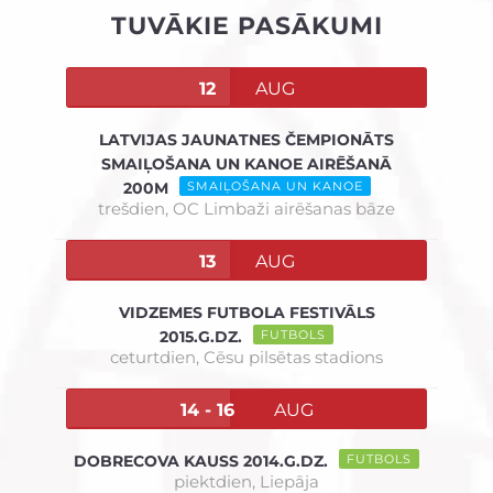
TUVĀKIE PASĀKUMI
12
AUG
LATVIJAS JAUNATNES ČEMPIONĀTS
SMAIĻOŠANA UN KANOE AIRĒŠANĀ
200M
SMAIĻOŠANA UN KANOE
trešdien,
OC Limbaži airēšanas bāze
13
AUG
VIDZEMES FUTBOLA FESTIVĀLS
2015.G.DZ.
FUTBOLS
ceturtdien,
Cēsu pilsētas stadions
14 - 16
AUG
DOBRECOVA KAUSS 2014.G.DZ.
FUTBOLS
piektdien,
Liepāja