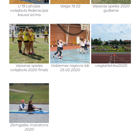
U 19 Latvijas
Valga 19.02
Vasaras speles 2020
volejbola federacijas
gulbene
kausa izcina
Vasaras speles
Vidzemes regions bb
vieglatletika2020
volejbola 2020 finals
25.02.2020
Zemgales maratons
2020