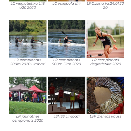
LC vieglatletika U18
LC volejbola u14
LRC.zona.Va.24.01.20
U20 2020
20
LR cempionats
LR cempionats
LR cempionats
200m 2020 Limbazi
500m 5km 2020
vieglatletika 2020
LR jaunatnes
LSNSS Limbazi
LVF Ziemas kauss
cempionats 2020