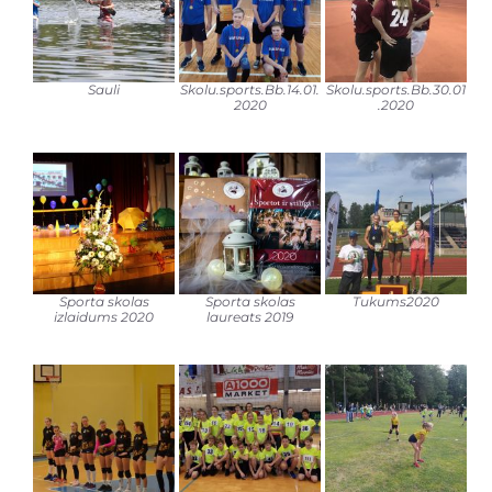
Sauli
Skolu.sports.Bb.14.01.
Skolu.sports.Bb.30.01
2020
.2020
Sporta skolas
Sporta skolas
Tukums2020
izlaidums 2020
laureats 2019