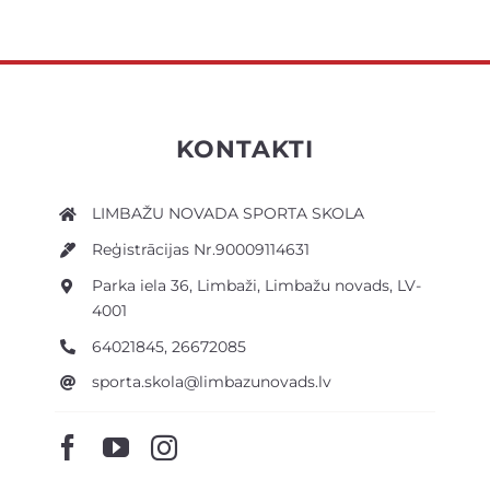
KONTAKTI
LIMBAŽU NOVADA SPORTA SKOLA
Reģistrācijas Nr.90009114631
Parka iela 36, Limbaži, Limbažu novads, LV-
4001
64021845, 26672085
sporta.skola@limbazunovads.lv