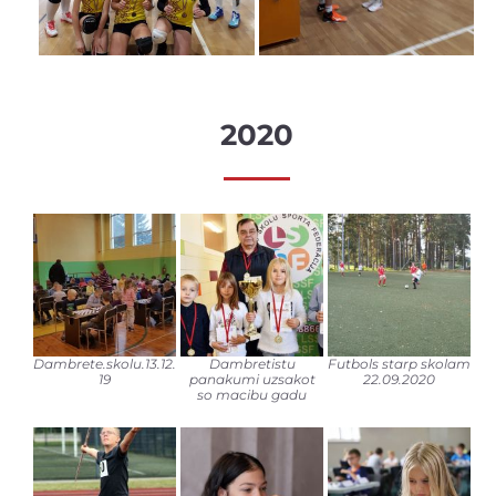
2020
Dambrete.skolu.13.12.
Dambretistu
Futbols starp skolam
19
panakumi uzsakot
22.09.2020
so macibu gadu